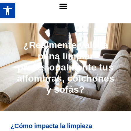
Abrir barra de herramientas
¿Realmente vale la
pena limpiar
profesionalmente tus
alfombras, colchones
y sofás?
¿Cómo impacta la limpieza